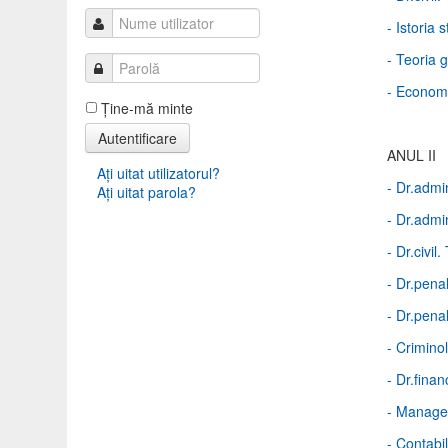
- Istoria s
- Teoria 
- Econom
Ţine-mă minte
Autentificare
ANUL II
Aţi uitat utilizatorul?
- Dr.admin
Aţi uitat parola?
- Dr.admin
- Dr.civil.
- Dr.pena
- Dr.penal
- Crimino
- Dr.financ
- Manage
- Contabil