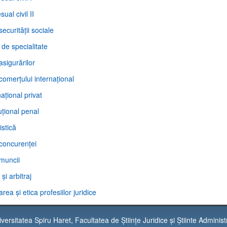
sual civil II
securităţii sociale
 de specialitate
asigurărilor
comerţului internaţional
naţional privat
uţional penal
istică
 concurenţei
 muncii
şi arbitraj
rea şi etica profesiilor juridice
ersitatea Spiru Haret, Facultatea de Științe Juridice și Știinte Administ