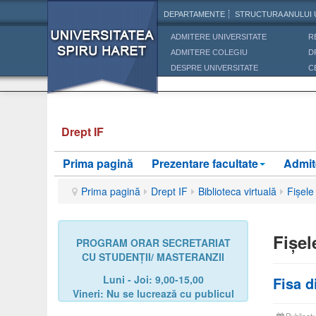
DEPARTAMENTE
STRUCTURA ANULUI 
ADMITERE UNIVERSITATE
R
ADMITERE COLEGIU
D
DESPRE UNIVERSITATE
C
Drept IF
Prima pagină
Prezentare facultate
Admit
Prima pagină
Drept IF
Biblioteca virtuală
Fișele 
Fișel
PROGRAM ORAR SECRETARIAT
CU STUDENȚII/ MASTERANZII
Luni - Joi: 9,00-15,00
Fisa d
Vineri: Nu se lucrează cu publicul
Publicat