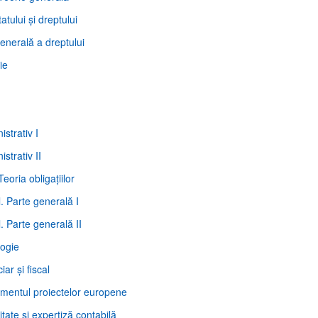
tatului şi dreptului
generală a dreptului
ie
istrativ I
istrativ II
 Teoria obligaţiilor
l. Parte generală I
. Parte generală II
logie
iar şi fiscal
mentul proiectelor europene
itate şi expertiză contabilă