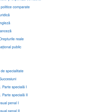
 politice comparate
uridică
engleză
ranceză
. Drepturile reale
naţional public
 de specialitate
. Succesiuni
. Parte specială I
. Parte specială II
esual penal I
sual penal II