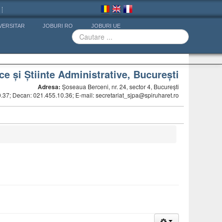
VERSITAR
JOBURI RO
JOBURI UE
ice și Știinte Administrative, Bucureşti
Adresa:
Șoseaua Berceni, nr. 24, sector 4, Bucureşti
37; Decan: 021.455.10.36; E-mail: secretariat_sjpa@spiruharet.ro