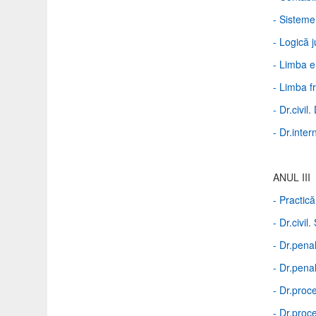
- Sisteme
- Logică j
- Limba 
- Limba f
- Dr.civil
- Dr.inter
ANUL III
- Practică
- Dr.civil
- Dr.penal
- Dr.penal
- Dr.proc
- Dr.proce