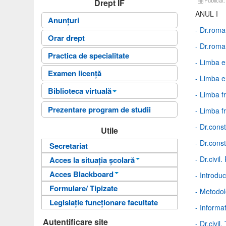
Drept IF
ANUL I
Anunțuri
- Dr.roma
Orar drept
- Dr.roma
Practica de specialitate
- Limba e
Examen licență
- Limba e
Biblioteca virtuală
- Limba f
Fișele disciplinelor
Prezentare program de studii
- Limba f
Ghiduri universitare
- Dr.const
Utile
Tematică și bibliografie
- Dr.consti
Secretariat
examene
- Dr.civil
Acces la situația școlară
Acces Blackboard
Informații pentru acces
- Introduc
Formulare/ Tipizate
Informații pentru acces
Autentificare
- Metodolo
Legislație funcționare facultate
Autentificare
- Informat
Autentificare site
- Dr.civil