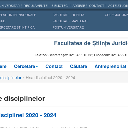
UNIVERSITAR
REGULAMENTE
BIBLIOTECI
ADRESE
CONTACT
ACTE STUDII
ELATII INTERNATIONALE
FACULTATI - LICENTA
COLEGIUL UNI
PPD
FACULTATI - MASTERAT
ERCETARE STIINTIFICA
POSTUNIVERSITARE
Facultatea de Științe Jurid
Telefon:
Secretar-șef:
021. 455.10.38;
Prodecan: 021.455.10.
ere
Cercetare
Contact
Căutare
Antreprenoriat
disciplinelor
Fisa disciplinei 2020 - 2024
e disciplinelor
isciplinei 2020 - 2024
: 26 Octombrie 2020
Ultima actualizare: 02 Noiembrie 2023