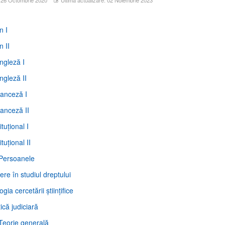
n I
n II
ngleză I
ngleză II
ranceză I
ranceză II
ituţional I
tuţional II
. Persoanele
ere în studiul dreptului
gia cercetării ştiinţifice
ică judiciară
. Teorie generală