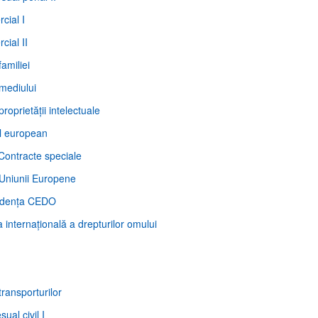
cial I
cial II
familiei
 mediului
proprietăţii intelectuale
al european
. Contracte speciale
 Uniunii Europene
rudenţa CEDO
a internaţională a drepturilor omului
transporturilor
sual civil I