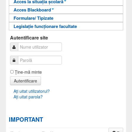
Acces la situația școlară
Acces Blackboard
Informații pentru acces
Formulare/ Tipizate
Informații pentru acces
Autentificare
Legislație funcționare facultate
Autentificare
Autentificare site
Ţine-mă minte
Autentificare
Aţi uitat utilizatorul?
Aţi uitat parola?
IMPORTANT