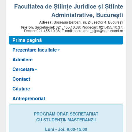
Facultatea de Științe Juridice și Știinte
Administrative, Bucureşti
Adresa:
Șoseaua Berceni, nr. 24, sector 4, Bucureşti
Telefon:
Secretar-șef:
021. 455.10.38;
Prodecan: 021.455.10.37;
Decan: 021.455.10.36; E-mail: secretariat_sjpa@spiruharet.ro
Prima pagină
Prezentare facultate
Admitere
Cercetare
Contact
Căutare
Antreprenoriat
PROGRAM ORAR SECRETARIAT
CU STUDENȚII/ MASTERANZII
Luni - Joi: 9,00-15,00